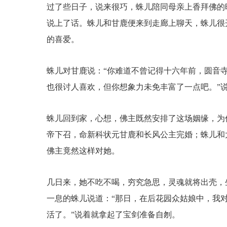
过了些日子，说来很巧，蛛儿陪同母亲上香拜佛的
说上了话。蛛儿和甘鹿便来到走廊上聊天，蛛儿很
的喜爱。
蛛儿对甘鹿说：“你难道不曾记得十六年前，圆音
也很讨人喜欢，但你想象力未免丰富了一点吧。”
蛛儿回到家，心想，佛主既然安排了这场姻缘，为
帝下召，命新科状元甘鹿和长风公主完婚；蛛儿和
佛主竟然这样对她。
几日来，她不吃不喝，穷究急思，灵魂就将出壳，
一息的蛛儿说道：“那日，在后花园众姑娘中，我
活了。”说着就拿起了宝剑准备自刎。