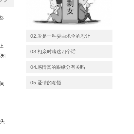
都
02.爱是一种委曲求全的忍让
上
03.相亲时聊这四个话
真知
04.感情真的跟缘分有关吗
05.爱情的领悟
间
已失