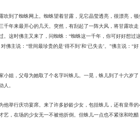
露吹到了蜘蛛网上。蜘蛛望着甘露，见它晶莹透亮，很漂亮，顿
三千年来最开心的几天。突然，有刮起了一阵大风，将甘露吹走
过。这时佛主又来了，问蜘蛛：“蜘蛛这一千年，你可好好想过
佛主说：“世间最珍贵的是‘得不到’和‘已失去’。”佛主说：“好
家小姐，父母为她取了个名字叫蛛儿。一晃，蛛儿到了十六岁了
动人。
为他举行庆功宴席。来了许多妙龄少女，包括蛛儿，还有皇帝的
才艺，在场的少女无一不被他折倒。但蛛儿一点也不紧张和吃醋