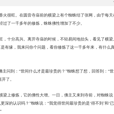
香火很旺。在圆音寺庙前的横梁上有个蜘蛛结了张网，由于每天
经过了一千多年的修炼，蛛蛛佛性增加了不少。
旺，十分高兴。离开寺庙的时候，不轻易间地抬头，看见了横梁
算是有缘，我来问你个问题，看你修炼了这一千多年来，有什么
佛主问到：“世间什么才是最珍贵的？”蜘蛛想了想，回答到：“世
离开了。
横梁上修炼，它的佛性大增。一日，佛主又来到寺前，对蜘蛛说
更深的认识吗？”蜘蛛说：“我觉得世间最珍贵的是‘得不到’和‘
”