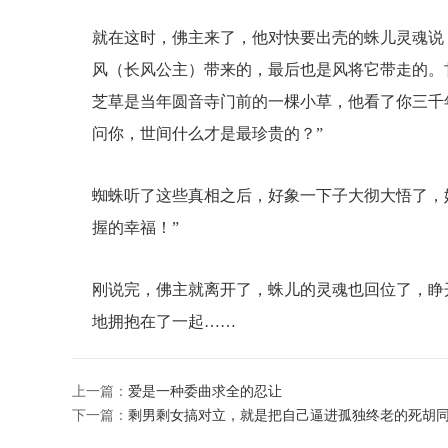
就在这时，佛主来了，他对快要出壳的蛛儿灵魂说
风（长风公主）带来的，最后也是风将它带走的。
芝草是当年圆音寺门前的一棵小草，他看了你三千
问你，世间什么才是最珍贵的？”
蜘蛛听了这些真相之后，好象一下子大彻大悟了，她
握的幸福！”
刚说完，佛主就离开了，蛛儿的灵魂也回位了，睁
地拥抱在了一起……
上一篇：
爱是一种委曲求全的忍让
下一篇：
剩男剩女搞对立，就是把自己逼进孤独终老的死胡