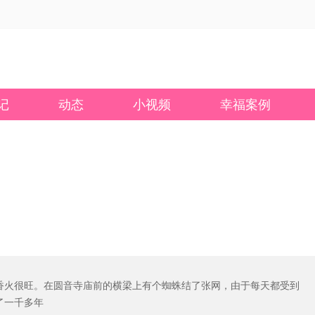
记
动态
小视频
幸福案例
香火很旺。在圆音寺庙前的横梁上有个蜘蛛结了张网，由于每天都受到
了一千多年