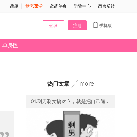
话题
|
婚恋课堂
|
邀请单身
|
防骗中心
|
留言反馈
登录
注册
手机版
单身圈
more
热门文章
01.剩男剩女搞对立，就是把自己逼进孤独终老的死胡同