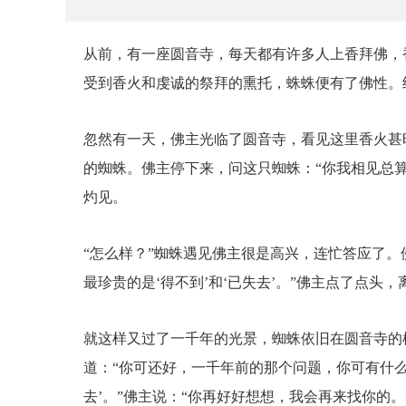
从前，有一座圆音寺，每天都有许多人上香拜佛，
受到香火和虔诚的祭拜的熏托，蛛蛛便有了佛性。
忽然有一天，佛主光临了圆音寺，看见这里香火甚
的蜘蛛。佛主停下来，问这只蜘蛛：“你我相见总
灼见。
“怎么样？”蜘蛛遇见佛主很是高兴，连忙答应了。
最珍贵的是‘得不到’和‘已失去’。”佛主点了点头，
就这样又过了一千年的光景，蜘蛛依旧在圆音寺的
道：“你可还好，一千年前的那个问题，你可有什么
去’。”佛主说：“你再好好想想，我会再来找你的。