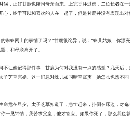
时候，正好甘鹿也陪同母亲而来。上完香拜过佛，二位长者在一
开心，终于可以和喜欢的人在一起了，但是甘鹿并没有表现出对
寺的蜘蛛网上的事情了吗？”甘鹿很诧异，说：“蛛儿姑娘，你漂
说罢，和母亲离开了。
何不让他记得那件事，甘鹿为何对我没有一点的感觉？几天后，
太子芝草完婚。这一消息对蛛儿如同晴空霹雳，她怎么也想不同
生命危在旦夕。太子芝草知道了，急忙赶来，扑倒在床边，对奄
对你一见钟情，我苦求父皇，他才答应。如果你死了，那么我也