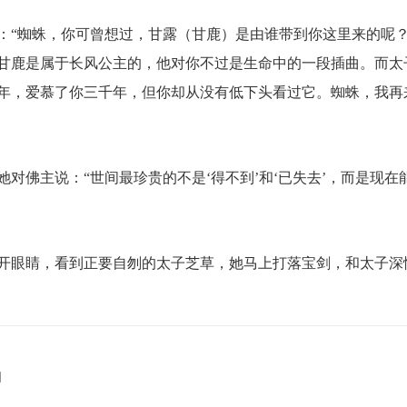
：“蜘蛛，你可曾想过，甘露（甘鹿）是由谁带到你这里来的呢
甘鹿是属于长风公主的，他对你不过是生命中的一段插曲。而太
年，爱慕了你三千年，但你却从没有低下头看过它。蜘蛛，我再
对佛主说：“世间最珍贵的不是‘得不到’和‘已失去’，而是现在
开眼睛，看到正要自刎的太子芝草，她马上打落宝剑，和太子深
同