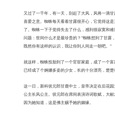
又过了一千年，有一天，刮起了大风，风将一滴甘
喜爱之意。蜘蛛每天看着甘露很开心，它觉得这是
了。蜘蛛一下子觉得失去了什么，感到很寂寞和难
问题：世间什么才是最珍贵的？”蜘蛛想到了甘露，对
既然你有这样的认识，我让你到人间走一朝吧。”
就这样，蜘蛛投胎到了一个官宦家庭，成了一个富
已经成了个婀娜多姿的少女，长的十分漂亮，楚楚
这一日，新科状元郎甘鹿中士，皇帝决定在后花园
公主长风公主。状元郎在席间表演诗词歌赋，大献
因为她知道，这是佛主赐予她的姻缘。