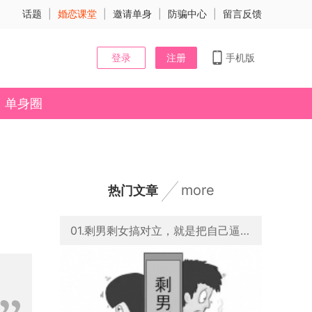
话题
|
婚恋课堂
|
邀请单身
|
防骗中心
|
留言反馈
登录
注册
手机版
单身圈
more
热门文章
01.剩男剩女搞对立，就是把自己逼进孤独终老的死胡同