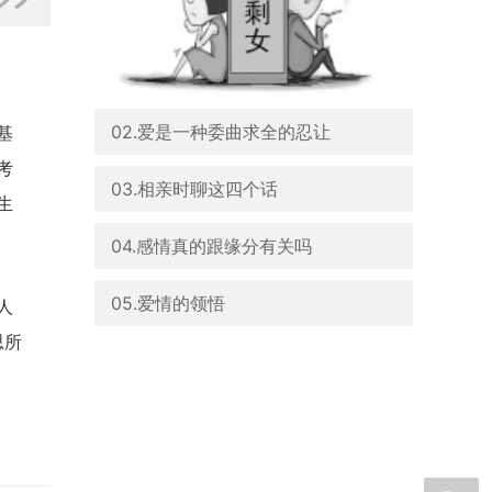
02.爱是一种委曲求全的忍让
基
考
03.相亲时聊这四个话
生
04.感情真的跟缘分有关吗
05.爱情的领悟
人
思所