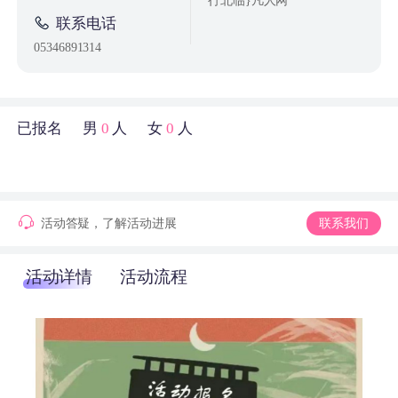
行北临}凡人网
联系电话
05346891314
已报名
男
0
人
女
0
人
活动答疑，了解活动进展
联系我们
活动详情
活动流程