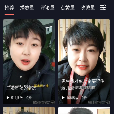
推荐
播放量
评论量
点赞量
收藏量
下拉刷新
男生找对象一定要记住
二婚市场的情况
这几点
511播放
0赞
108播放
0赞