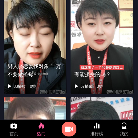
男人谈恋爱找对象 千万
不要做圣母
有能接受的吗？
83播放
0赞
57播放
0赞
首页
热门
排行榜
我的